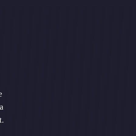
e
a
t.