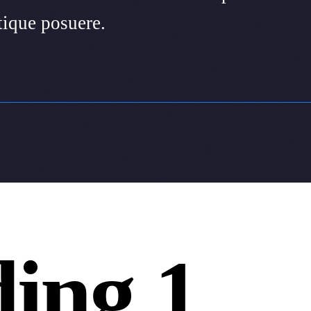
tique posuere.
ing 1