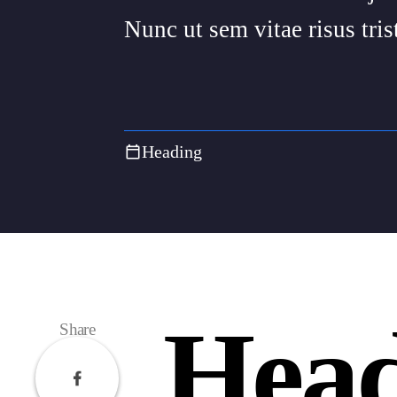
Nunc ut sem vitae risus tris
Heading
Head
Share